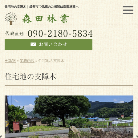
住宅地の支障木｜袋井市で伐採のご相談は森田林業へ
HOME
»
業務内容
»
住宅地の支障木
住宅地の支障木